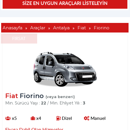
»
»
»
»
Anasayfa
Araçlar
Antalya
Fiat
Fiorino
FIRSAT
Fiat
Fiorino
(veya benzeri)
Min. Sürücü Yaşı :
22
/ Min. Ehliyet Yılı :
3
x5
x4
Dizel
Manuel
Fiyata Dahil Olan Hizmetler