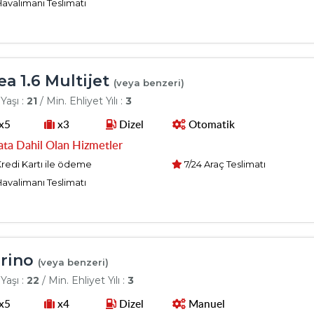
avalimanı Teslimatı
a 1.6 Multijet
(veya benzeri)
Yaşı :
21
/ Min. Ehliyet Yılı :
3
x5
x3
Dizel
Otomatik
ata Dahil Olan Hizmetler
redi Kartı ile ödeme
7/24 Araç Teslimatı
avalimanı Teslimatı
rino
(veya benzeri)
Yaşı :
22
/ Min. Ehliyet Yılı :
3
x5
x4
Dizel
Manuel