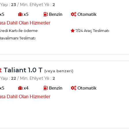
Yaşı :
23
/ Min. Ehliyet Yılı :
2
x5
x5
Benzin
Otomatik
ata Dahil Olan Hizmetler
redi Kartı ile ödeme
7/24 Araç Teslimatı
avalimanı Teslimatı
t
Taliant 1.0 T
(veya benzeri)
Yaşı :
22
/ Min. Ehliyet Yılı :
2
x5
x4
Benzin
Otomatik
ata Dahil Olan Hizmetler