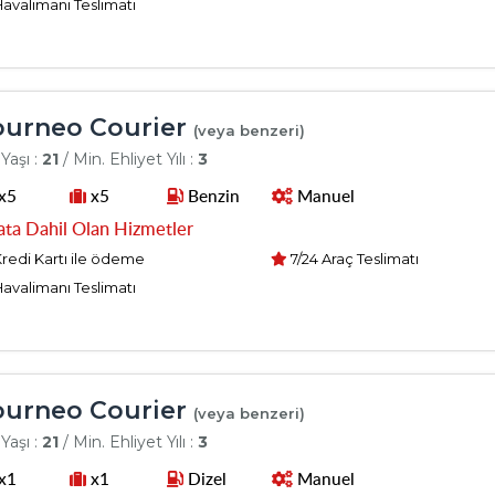
avalimanı Teslimatı
urneo Courier
(veya benzeri)
Yaşı :
21
/ Min. Ehliyet Yılı :
3
x5
x5
Benzin
Manuel
ata Dahil Olan Hizmetler
redi Kartı ile ödeme
7/24 Araç Teslimatı
avalimanı Teslimatı
urneo Courier
(veya benzeri)
Yaşı :
21
/ Min. Ehliyet Yılı :
3
x1
x1
Dizel
Manuel