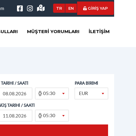
om
TR
EN
GİRİŞ YAP
ULLARI
MÜŞTERI YORUMLARI
İLETIŞIM
 TARİHİ / SAATİ
PARA BİRİMİ
05:30
EUR
ÜŞ TARİHİ / SAATİ
05:30