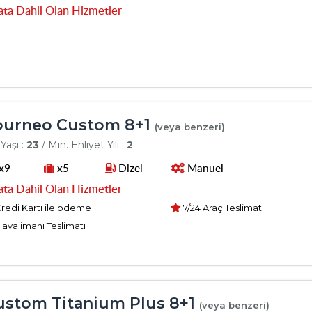
ata Dahil Olan Hizmetler
urneo Custom 8+1
(veya benzeri)
Yaşı :
23
/ Min. Ehliyet Yılı :
2
x9
x5
Dizel
Manuel
ata Dahil Olan Hizmetler
redi Kartı ile ödeme
7/24 Araç Teslimatı
avalimanı Teslimatı
stom Titanium Plus 8+1
(veya benzeri)