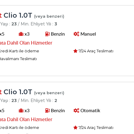
t
Clio 1.0T
(veya benzeri)
Yaşı :
23
/ Min. Ehliyet Yılı :
3
x5
x3
Benzin
Manuel
ata Dahil Olan Hizmetler
redi Kartı ile ödeme
7/24 Araç Teslimatı
avalimanı Teslimatı
t
Clio 1.0T
(veya benzeri)
Yaşı :
23
/ Min. Ehliyet Yılı :
2
x5
x3
Benzin
Otomatik
ata Dahil Olan Hizmetler
redi Kartı ile ödeme
7/24 Araç Teslimatı