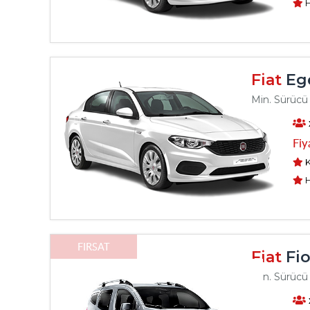
H
Fiat
Ege
Min. Sürücü 
Fiy
K
H
FIRSAT
Fiat
Fio
Min. Sürücü 