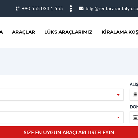
+90 555 033 1 555
bilgi@rentacarantalya.c
A
ARAÇLAR
LÜKS ARAÇLARIMIZ
KIRALAMA KOŞ
ALIŞ
DÖN