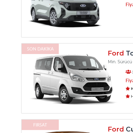
Fiy
SON DAKİKA
Ford
To
Min. Sürücü 
Fiy
K
H
FIRSAT
Ford
Cu