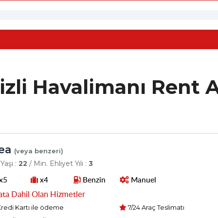
zli Havalimanı Rent 
ea
(veya benzeri)
Yaşı :
22
/ Min. Ehliyet Yılı :
3
x5
x4
Benzin
Manuel
ata Dahil Olan Hizmetler
redi Kartı ile ödeme
7/24 Araç Teslimatı