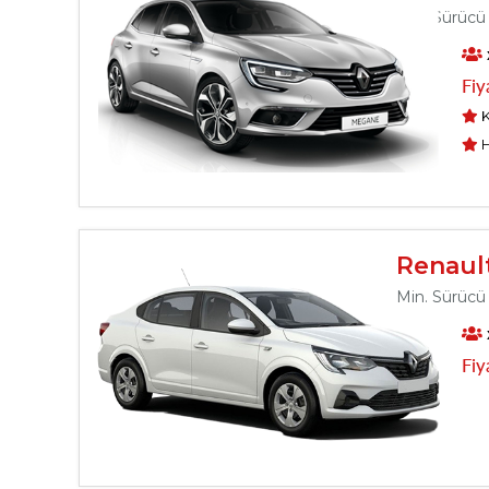
Min. Sürücü 
Fiy
K
H
Renaul
Min. Sürücü 
Fiy