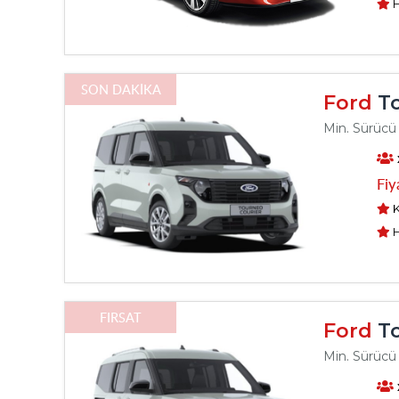
H
SON DAKİKA
Ford
To
Min. Sürücü 
Fiy
K
H
FIRSAT
Ford
To
Min. Sürücü 