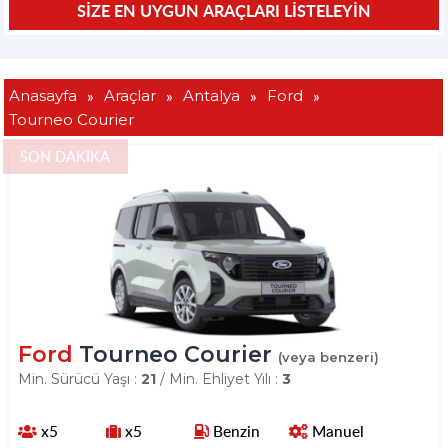
»
»
»
»
Anasayfa
Araçlar
Antalya
Ford
Tourneo Courier
SON DAKİKA
Ford
Tourneo Courier
(veya benzeri)
Min. Sürücü Yaşı :
21
/ Min. Ehliyet Yılı :
3
x5
x5
Benzin
Manuel