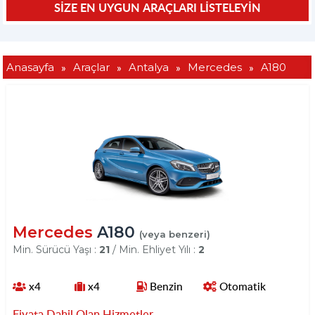
»
»
»
»
Anasayfa
Araçlar
Antalya
Mercedes
A180
Mercedes
A180
(veya benzeri)
Min. Sürücü Yaşı :
21
/ Min. Ehliyet Yılı :
2
x4
x4
Benzin
Otomatik
Fiyata Dahil Olan Hizmetler