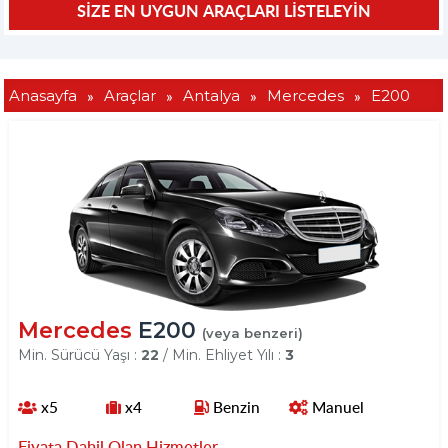
»
»
»
»
Anasayfa
Araçlar
Antalya
Mercedes
E200
Mercedes
E200
(veya benzeri)
Min. Sürücü Yaşı :
22
/ Min. Ehliyet Yılı :
3
x5
x4
Benzin
Manuel
Fiyata Dahil Olan Hizmetler