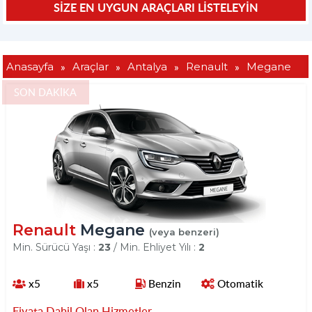
»
»
»
»
Anasayfa
Araçlar
Antalya
Renault
Megane
SON DAKİKA
Renault
Megane
(veya benzeri)
Min. Sürücü Yaşı :
23
/ Min. Ehliyet Yılı :
2
x5
x5
Benzin
Otomatik
Fiyata Dahil Olan Hizmetler