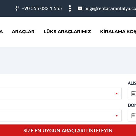
+90 555 033 1 555
bilgi@rentacarantalya.c
A
ARAÇLAR
LÜKS ARAÇLARIMIZ
KIRALAMA KOŞ
ALIŞ
DÖN