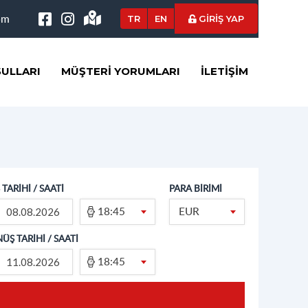
om
TR
EN
GİRİŞ YAP
ULLARI
MÜŞTERI YORUMLARI
İLETIŞIM
 TARİHİ / SAATİ
PARA BİRİMİ
18:45
EUR
ÜŞ TARİHİ / SAATİ
18:45