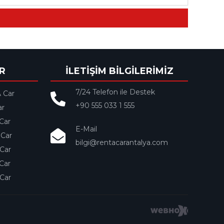
R
İLETİŞİM BİLGİLERİMİZ
7/24 Telefon ile Destek
 Car
+90 555 033 1 555
ar
Car
E-Mail
 Car
bilgi@rentacarantalya.com
Car
Car
Car