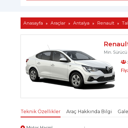
»
»
»
»
Anasayfa
Araçlar
Antalya
Renault
Tal
Renaul
Min. Sürücü 
Fiy
Teknik Özellikler
Araç Hakkında Bilgi
Gale
Motor Hacmi
: