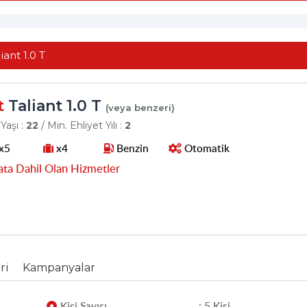
iant 1.0 T
t
Taliant 1.0 T
(veya benzeri)
Yaşı :
22
/ Min. Ehliyet Yılı :
2
x5
x4
Benzin
Otomatik
ata Dahil Olan Hizmetler
ri
Kampanyalar
Kişi Sayısı
: 5 Kişi